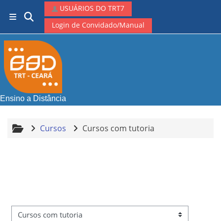
Ir para o conteúdo principal
USUÁRIOS DO TRT7
Alternar entrada de pesquisa
Painel lateral
Login de Convidado/Manual
Ensino a Distância
Cursos
Cursos com tutoria
Categorias de Cursos