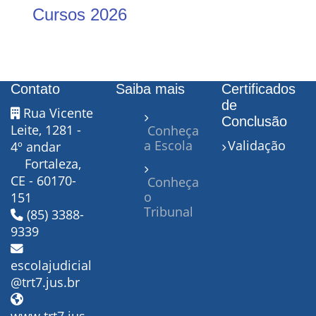
Cursos 2026
Contato
Saiba mais
Certificados
de
Rua Vicente
Conclusão
Leite, 1281 -
Conheça
a Escola
Validação
4º andar
Fortaleza,
CE - 60170-
Conheça
o
151
Tribunal
(85) 3388-
9339
escolajudicial
@trt7.jus.br