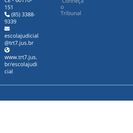
CE - 60170-
Conheça
o
151
Tribunal
(85) 3388-
9339
escolajudicial
@trt7.jus.br
www.trt7.jus.
br/escolajudi
cial