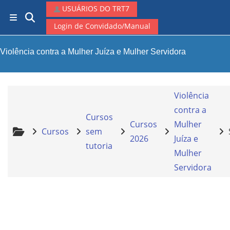
Ir para o conteúdo principal
USUÁRIOS DO TRT7
Alternar entrada de pesquisa
Painel lateral
Login de Convidado/Manual
Violência contra a Mulher Juíza e Mulher Servidora
Violência
contra a
Cursos
Cursos
Mulher
Cursos
sem
2026
Juíza e
tutoria
Mulher
Servidora