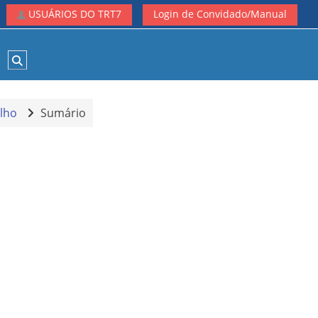
USUÁRIOS DO TRT7
Login de Convidado/Manual
Alternar entrada de pesquisa
alho
Sumário