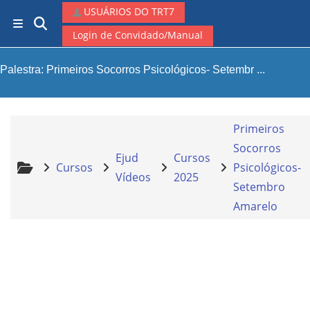
Ir para o conteúdo principal
USUÁRIOS DO TRT7
Alternar entrada de pesquisa
Painel lateral
Login de Convidado/Manual
Palestra: Primeiros Socorros Psicológicos- Setembr ...
Primeiros
Socorros
Ejud
Cursos
Cursos
Psicológicos-
Vídeos
2025
Setembro
Amarelo